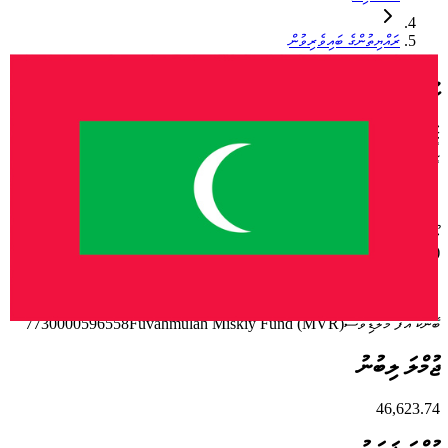
ރައްޔިތުންގެ ބައިވެރިވުން
މިސްކިތް ފަންޑު
މިސްކިތް ފަންޑަކީ މިސްކިތްތައް ބެލެހެއްޓުމަށް އެހީތެރިކަން ފޯރުކޮށްދޭން ބޭނުންވާ ފަރާތްތަކަށް އެ
ފުރުސަތު ހޯދައިދިނުމަށް ހުޅުވާލެވިފައިވާ ފަންޑެކެވެ. އެހީތެރިކަން ފޯރުކޮށްދޭން ބޭނުންވް
ފަރާތްތަކުން ތިރީގައިވާ އެކައުންޓަށް ޖަމާކޮށްދެއްވުން އެދެމެވެ
މޯލްޑިވްސް އިސްލާމިކް ބޭންކް
Fuvahmulah Miskiy Fund
90601530000121001
(MVR)
ބޭންކް އޮފް މޯލްޑިވްސް
Fuvahmulah Miskiy Fund (MVR)
7730000596558
ޖުމްލަ ލިބުނު
46,623.74