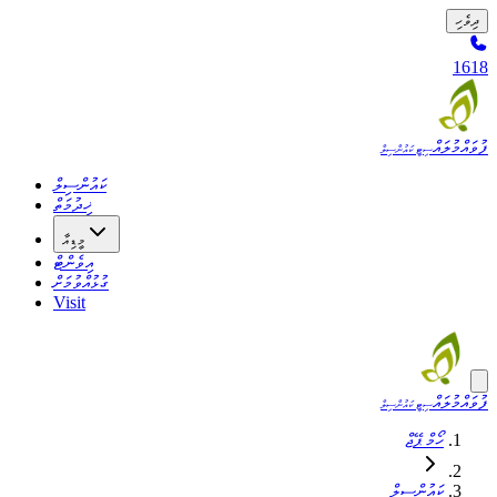
ދިވެހި
1618
ފުވައްމުލައް
ސިޓީ ކައުންސިލް
ކައުންސިލް
ޚިދުމަތް
މީޑިއާ
އިވެންޓް
ގުޅުއްވުމަށް
Visit
ފުވައްމުލައް
ސިޓީ ކައުންސިލް
ހޯމް ޕޭޖް
ކައުންސިލް