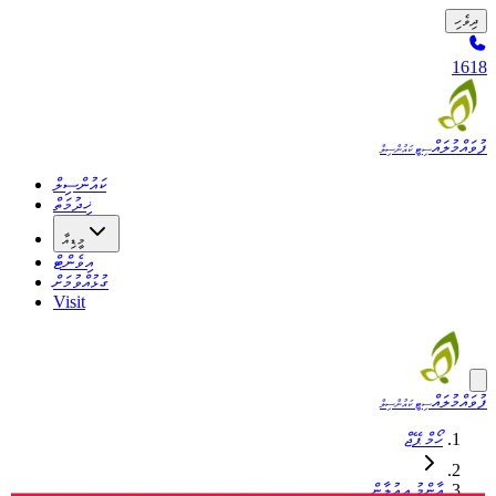
ދިވެހި
1618
ފުވައްމުލައް
ސިޓީ ކައުންސިލް
ކައުންސިލް
ޚިދުމަތް
މީޑިއާ
އިވެންޓް
ގުޅުއްވުމަށް
Visit
ފުވައްމުލައް
ސިޓީ ކައުންސިލް
ހޯމް ޕޭޖް
އާންމު އިޢުލާން