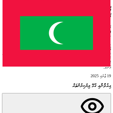
އެސިސްޓެންޓް ކައުންސިލް އޮފިސަރ މަޤާމަށް ކުރިމަތިލި
ފަރާތްތަކަށް ޕޮއިންޓްް ލިބުނުގޮތުގެ ނަތީޖާ ޝީޓް
ޕަބްލިޝްކުރެވުނު ތާރީޚް
:
19 ޖުލައި 2025
(IUL)468/HR/468/2025/167
ސުންގަޑި
:
22 ޖުލައި 2025
(މެންދުރު 13:00)
މި ކައުންސިލްގެ އިއުލާން ނަންބަރ (IUL)468-HR/468/2025/167އާއި ގުޅިގެން
އެސިސްޓެންޓް ކައުންސިލް އޮފިސަރ މަޤާމަށް ކުރިމަތިލި ފަރާތްތަކަށް ޕޮއިންޓް ލިބުނުގޮތުގެ
ނަތީޖާ ޝީޓު ޢާންމުކުރުމަށް އިޢުލާން ކުރަމެވެ. މި ޝީޓް އާ ގުޅިގެން ޝަކުވާއެއް އޮތްނަމަ މިއަދުން
ފެށިގެން ރަސްމީ ބަންދު ނޫން 3 ދުވަހުގެތެރޭގައި ތެރޭގައި އެ ޝަކުވާއެއް މި އިދާރާއަށް
ހުށަހަޅަންވާނެއެވެ. ޝަކުވާ ހުށަހެޅުމަށް އީ-މެއިލް ފޮނުވާނީ
hr@fuvahmulah.gov.mv
އަށެވެ.
19 ޖުލައި 2025
އިއުލާނާއި ގުޅޭ ލިޔެކިޔުންތައް